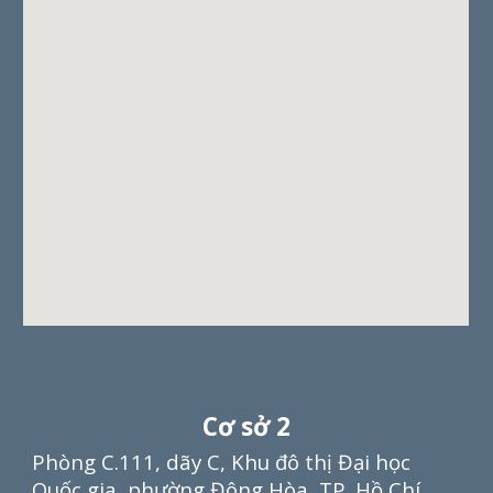
Cơ sở
2
Phòng C.111, dãy C, Khu đô thị Đại học
Quốc gia, phường Đông Hòa,
TP.
Hồ Chí