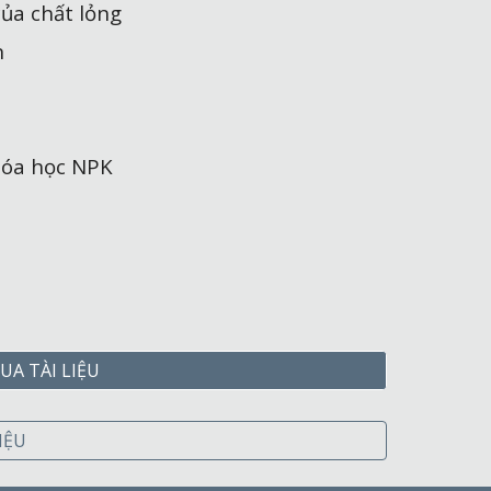
của chất lỏng
n
hóa học NPK
UA TÀI LIỆU
IỆU