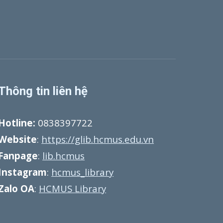
Thông tin liên hệ
Hotline:
0838397722
Website
:
https://glib.hcmus.edu.vn
Fanpage
:
lib.hcmus
Instagram
:
hcmus_library
Zalo OA
:
HCMUS Library