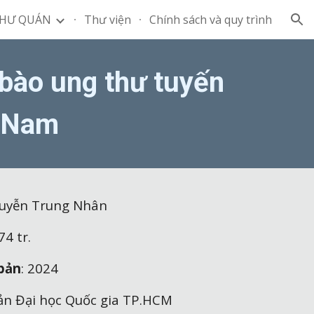
HƯ QUÁN
Thư viện
Chính sách và quy trình
ion
 bào ung thư tuyến
t Nam
uyễn Trung Nhân
74
tr.
bản
: 2024
ản Đại học
Quốc gia
TP.HCM