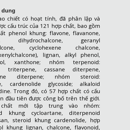
i dung
ao chiết có hoạt tính, đã phân lập và
ược cấu trúc của 121 hợp chất, bao gồm
ất phenol khung: flavone, flavanone,
oid, dihydrochalcone, geranyl
halcone, cyclohexene chalcone,
exenylchalcone), lignan, alkyl phenol,
nol, xanthone; nhóm terpenoid:
ne triterpene, cassane diterpene,
thane diterpene; nhóm steroid:
e, cardenolide glycoside; alkaloid
dine. Trong đó, có 57 hợp chất có cấu
ần đầu tiên được công bố trên thế giới.
chất mới tập trung vào nhóm:
oid khung cycloartane, diterpenoid
an, steroid khung cardenolide, hợp
l khung lignan, chalcone, flavonoid,