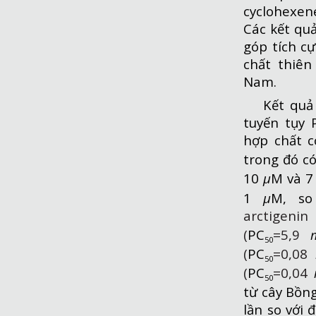
cyclohexen
Các kết qu
góp tích c
chất thiên
Nam.
Kết quả 
tuyến tụy 
hợp chất c
trong đó có
10
µ
M và 7
1
µ
M, so
arctigenin
(
PC
=5,9
50
(
PC
=0,08
50
(
PC
=0,04
50
từ cây Bồn
lần so với