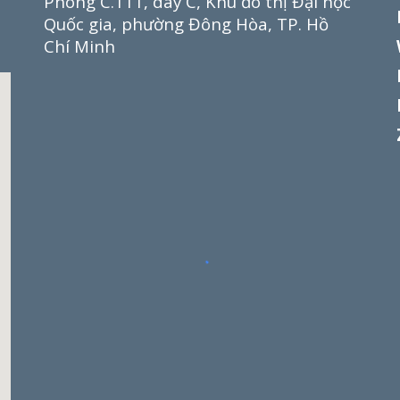
Phòng C.111, dãy C, Khu đô thị Đại học
Quốc gia, phường Đông Hòa,
TP.
Hồ
Chí Minh