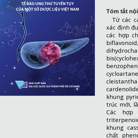
Tóm tắt nộ
Từ các c
xác định đ
các hợp ch
biflavon
dihydroc
bis(cycloh
benzophe
cycloarta
cleistan
cardenolid
khung pyri
trúc mới, l
Các hợp 
triterpen
khung cass
chất pheno