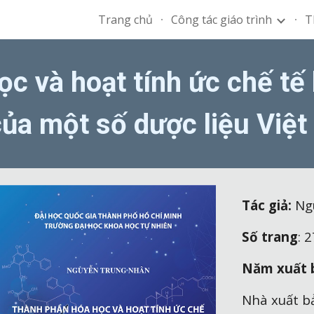
Trang chủ
Công tác giáo trình
T
ip to main content
Skip to navigat
c và hoạt tính ức chế tế
của một số dược liệu Việ
Tác giả:
Ng
Số trang
:
2
Năm xuất 
Nhà xuất b