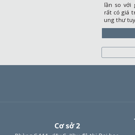
lần so với
rất có giá t
ung thư tuy
Cơ sở
2