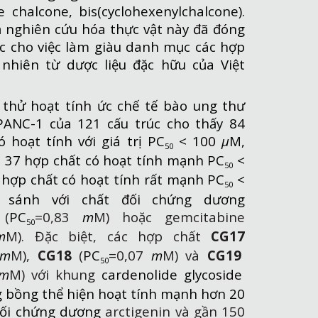
e chalcone, bis(cyclohexenylchalcone).
ả nghiên cứu hóa thực vật này đã đóng
ực cho việc làm giàu danh mục các hợp
 nhiên từ dược liệu đặc hữu của Việt
thử hoạt tính ức chế tế bào ung thư
PANC-1 của 121 cấu trúc cho thấy 84
ó hoạt tính với giá trị PC
< 100
µ
M,
50
 37 hợp chất có hoạt tính mạnh PC
<
50
 hợp chất có hoạt tính rất mạnh PC
<
50
 sánh với chất đối chứng dương
 (
PC
=0,83
m
M) hoặc gemcitabine
50
m
M). Đặc biệt, các hợp chất
CG17
m
M),
CG18
(
PC
=0,07
m
M) và
CG19
50
m
M) với khung
cardenolide glycoside
g bồng thể hiện hoạt tính mạnh hơn 20
 đối chứng dương
arctigenin và gần 150