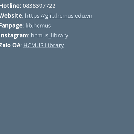
Hotline:
0838397722
Website
:
https://glib.hcmus.edu.vn
Fanpage
:
lib.hcmus
Instagram
:
hcmus_library
Zalo OA
:
HCMUS Library