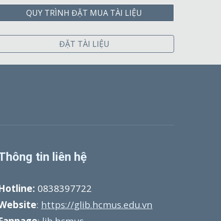
QUY TRÌNH ĐẶT MUA TÀI LIỆU
ĐẶT TÀI LIỆU
Thông tin liên hệ
Hotline:
0838397722
Website
:
https://glib.hcmus.edu.vn
Fanpage
:
lib.hcmus