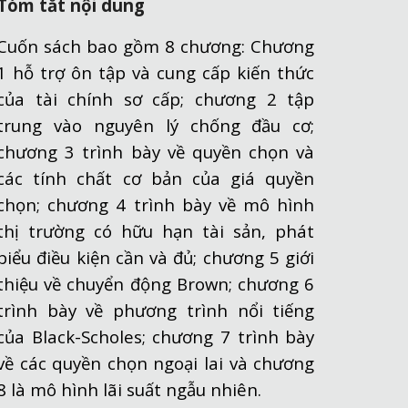
Tóm tắt nội dung
Cuốn sách bao gồm 8 chương: Chương
1 hỗ trợ ôn tập và cung cấp kiến thức
của tài chính sơ cấp; chương 2 tập
trung vào nguyên lý chống đầu cơ;
chương 3 trình bày về quyền chọn và
các tính chất cơ bản của giá quyền
chọn; chương 4 trình bày về mô hình
thị trường có hữu hạn tài sản, phát
biểu điều kiện cần và đủ; chương 5 giới
thiệu về chuyển động Brown; chương 6
trình bày về phương trình nổi tiếng
của Black-Scholes; chương 7 trình bày
về các quyền chọn ngoại lai và chương
8 là mô hình lãi suất ngẫu nhiên
.