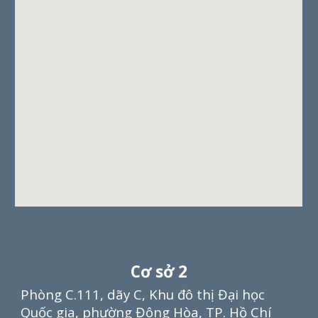
Cơ sở
2
Phòng C.111, dãy C, Khu đô thị Đại học
Quốc gia, phường Đông Hòa,
TP.
Hồ Chí